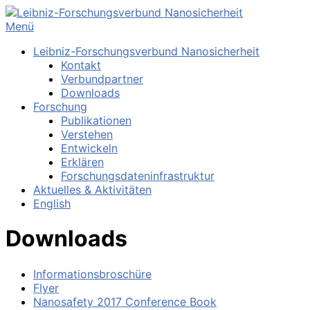
Zum
Inhalt
Menü
springen
Leibniz-Forschungsverbund Nanosicherheit
Kontakt
Verbundpartner
Downloads
Forschung
Publikationen
Verstehen
Entwickeln
Erklären
Forschungsdateninfrastruktur
Aktuelles & Aktivitäten
English
Downloads
Informationsbroschüre
Flyer
Nanosafety 2017 Conference Book