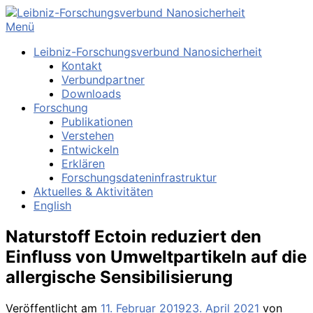
Zum
Inhalt
Menü
springen
Leibniz-Forschungsverbund Nanosicherheit
Kontakt
Verbundpartner
Downloads
Forschung
Publikationen
Verstehen
Entwickeln
Erklären
Forschungsdateninfrastruktur
Aktuelles & Aktivitäten
English
Naturstoff Ectoin reduziert den
Einfluss von Umweltpartikeln auf die
allergische Sensibilisierung
Veröffentlicht am
11. Februar 2019
23. April 2021
von